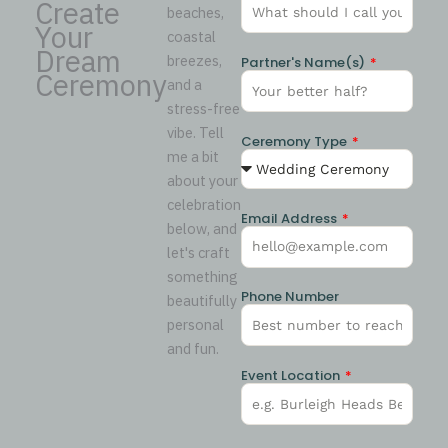
Create
beaches,
Your
coastal
Dream
breezes,
Partner's Name(s)
Ceremony
and a
stress-free
vibe. Tell
Ceremony Type
me a bit
about your
celebration
Email Address
below, and
let's craft
something
Phone Number
beautifully
personal
and fun.
Event Location