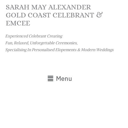
Skip
SARAH MAY ALEXANDER
to
GOLD COAST CELEBRANT &
content
EMCEE
Experienced Celebrant Creating
Fun, Relaxed, Unforgettable Ceremonies,
Specialising In Personalised Elopements & Modern Weddings
Main
Menu
Menu