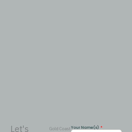
Let's
Your Name(s)
Gold Coast