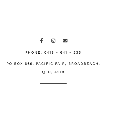
F
I
E
a
n
n
c
s
v
e
t
e
PHONE: 0418 - 641 - 235
b
a
l
o
g
o
PO BOX 669, PACIFIC FAIR, BROADBEACH,
o
r
p
k
a
e
QLD, 4218
-
m
f