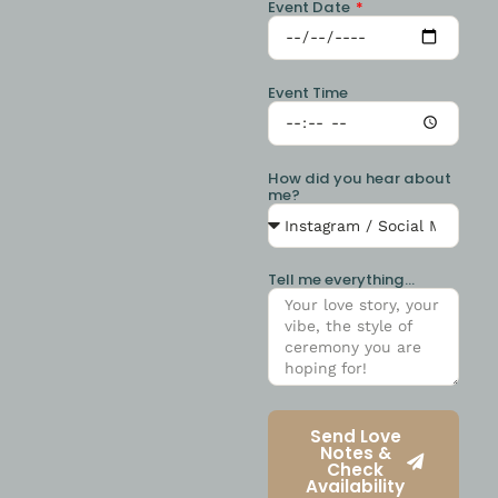
Event Date
Event Time
How did you hear about
me?
Tell me everything...
Send Love
Notes &
Check
Availability